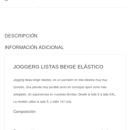
DESCRIPCIÓN
INFORMACIÓN ADICIONAL
JOGGERG LISTAS BEIGE ELÁSTICO
Joggerg listas beige elástico, es un pantalón en tela elástica muy muy
cómodo. Una prenda muy ponible tanto en concepto sport como más
arreglado. Un súperventas en nuestras tiendas. Desde la talla S a talla XXL.
La modelo utiliza la talla S, y mide 167 cms.
Composición: