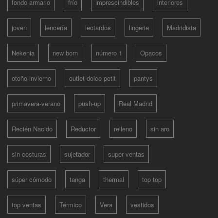
fondo armario
frío
imprescindibles
interiores
joven
lencería
leotardos
lingerie
Madridista
Nekenia
new born
número 1
Opacos
otoño-invierno
outlet dolce petit
pantys
primavera-verano
push-up
Real Madrid
Recién Nacido
Reductor
relleno
sin aro
sin costuras
sujetador
super ventas
súper cómodo
tanga
thermal
top top
top ventas
Térmico
Vera
vestidos