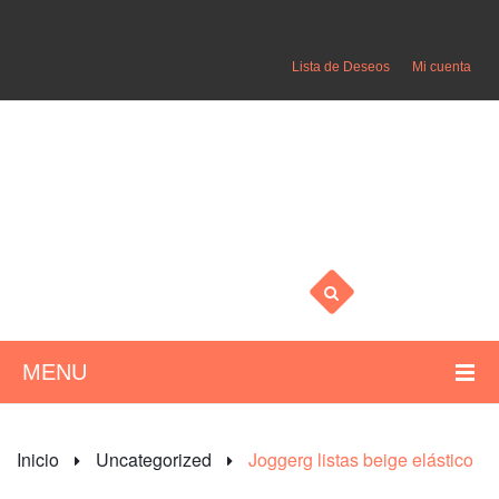
Lista de Deseos
Mi cuenta
MENU
HOME
Inicio
Uncategorized
Joggerg listas beige elástico
MUJER