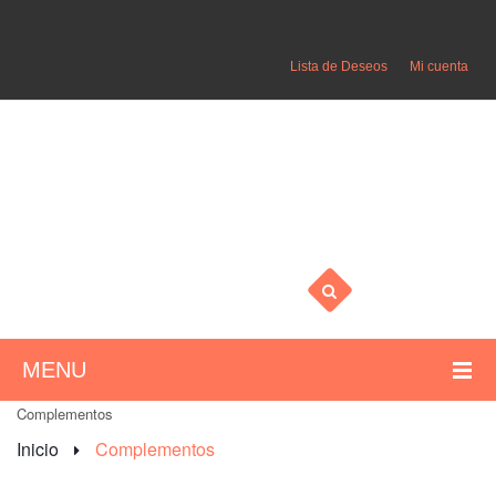
Lista de Deseos
Mi cuenta
MENU
Complementos
HOME
Inicio
Complementos
MUJER