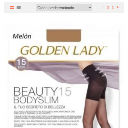
HOMBRE
1
2
3
NIÑA
NIÑO
DOLCE PETIT
BEBÉ
COMPLEMENTOS
OUTLET