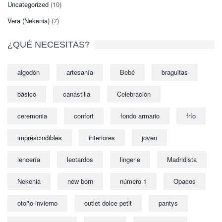
Uncategorized
(10)
Vera (Nekenia)
(7)
¿QUÉ NECESITAS?
algodón
artesanía
Bebé
braguitas
básico
canastilla
Celebración
ceremonia
confort
fondo armario
frío
imprescindibles
interiores
joven
lencería
leotardos
lingerie
Madridista
Nekenia
new born
número 1
Opacos
otoño-invierno
outlet dolce petit
pantys