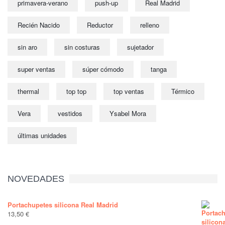
primavera-verano
push-up
Real Madrid
Recién Nacido
Reductor
relleno
sin aro
sin costuras
sujetador
super ventas
súper cómodo
tanga
thermal
top top
top ventas
Térmico
Vera
vestidos
Ysabel Mora
últimas unidades
NOVEDADES
Portachupetes silicona Real Madrid
13,50
€