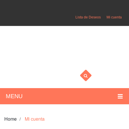
Lista de Deseos
Mi cuenta
MENU
HOME
Home
Mi cuenta
/
MUJER