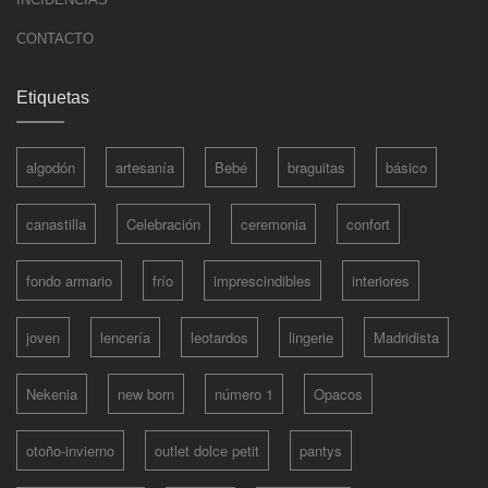
CONTACTO
Etiquetas
algodón
artesanía
Bebé
braguitas
básico
canastilla
Celebración
ceremonia
confort
fondo armario
frío
imprescindibles
interiores
joven
lencería
leotardos
lingerie
Madridista
Nekenia
new born
número 1
Opacos
otoño-invierno
outlet dolce petit
pantys