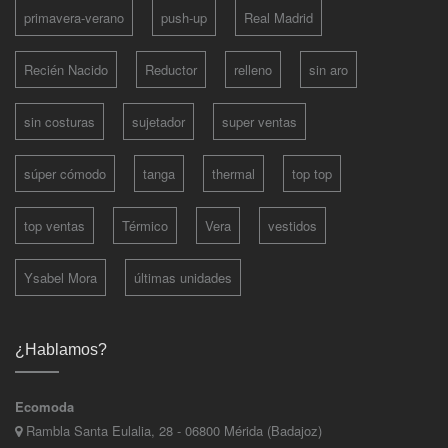
primavera-verano
push-up
Real Madrid
Recién Nacido
Reductor
relleno
sin aro
sin costuras
sujetador
super ventas
súper cómodo
tanga
thermal
top top
top ventas
Térmico
Vera
vestidos
Ysabel Mora
últimas unidades
¿Hablamos?
Ecomoda
Rambla Santa Eulalia, 28 - 06800 Mérida (Badajoz)