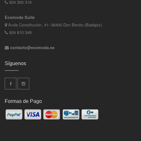
924 300 319
Ecomoda Suite
Avda Constitución, 41- 06400 Don Benito (Badajoz)
924 810 349
contacto@ecomoda.es
Síguenos
Formas de Pago