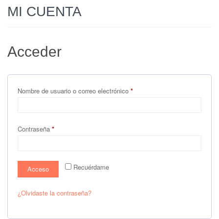
MI CUENTA
HOMBRE
NIÑA
Acceder
NIÑO
DOLCE PETIT
BEBÉ
Obligatorio
Nombre de usuario o correo electrónico
*
COMPLEMENTOS
OUTLET
Obligatorio
Contraseña
*
Recuérdame
Acceso
¿Olvidaste la contraseña?